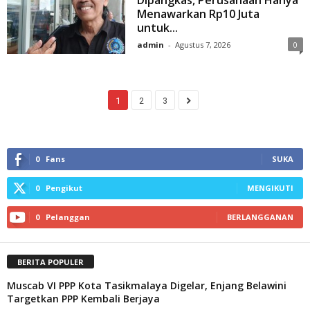
Dipangkas, Perusahaan Hanya
Menawarkan Rp10 Juta
untuk...
admin
-
Agustus 7, 2026
0
1
2
3
0
Fans
SUKA
0
Pengikut
MENGIKUTI
0
Pelanggan
BERLANGGANAN
BERITA POPULER
Muscab VI PPP Kota Tasikmalaya Digelar, Enjang Belawini
Targetkan PPP Kembali Berjaya