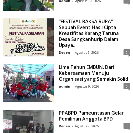
admin
-
Agustus 10, 2026
0
“FESTIVAL RAKSA RUPA”
Sebuah Event Hasil Cipta
Kreatifitas Karang Taruna
Desa Sangkanhurip Dalam
Upaya...
Deden
-
Agustus 9, 2026
0
Lima Tahun EMBUN, Dari
Kebersamaan Menuju
Organisasi yang Semakin Solid
admin
-
Agustus 9, 2026
0
PPABPD Pameuntasan Gelar
Pemilihan Anggota BPD
Deden
-
Agustus 9, 2026
0