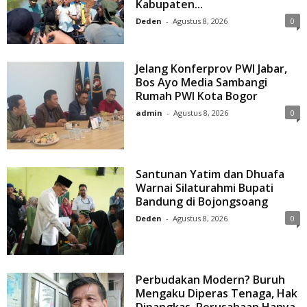
Kabupaten...
Deden
-
Agustus 8, 2026
0
Jelang Konferprov PWI Jabar,
Bos Ayo Media Sambangi
Rumah PWI Kota Bogor
admin
-
Agustus 8, 2026
0
Santunan Yatim dan Dhuafa
Warnai Silaturahmi Bupati
Bandung di Bojongsoang
Deden
-
Agustus 8, 2026
0
Perbudakan Modern? Buruh
Mengaku Diperas Tenaga, Hak