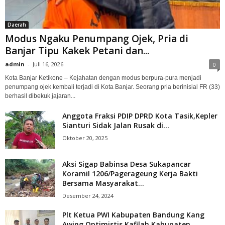
Daerah
Modus Ngaku Penumpang Ojek, Pria di
Banjar Tipu Kakek Petani dan...
admin
-
Juli 16, 2026
0
Kota Banjar Ketikone – Kejahatan dengan modus berpura-pura menjadi
penumpang ojek kembali terjadi di Kota Banjar. Seorang pria berinisial FR (33)
berhasil dibekuk jajaran...
Anggota Fraksi PDIP DPRD Kota Tasik,Kepler
Sianturi Sidak Jalan Rusak di...
Oktober 20, 2025
Aksi Sigap Babinsa Desa Sukapancar
Koramil 1206/Pagerageung Kerja Bakti
Bersama Masyarakat...
Desember 24, 2024
Plt Ketua PWI Kabupaten Bandung Kang
Awing Optimistis Kafilah Kabupaten