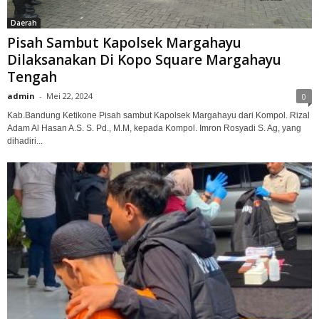
Daerah
Pisah Sambut Kapolsek Margahayu
Dilaksanakan Di Kopo Square Margahayu
Tengah
admin
-
Mei 22, 2024
0
Kab.Bandung Ketikone Pisah sambut Kapolsek Margahayu dari Kompol. Rizal
Adam Al Hasan A.S. S. Pd., M.M, kepada Kompol. Imron Rosyadi S. Ag, yang
dihadiri...