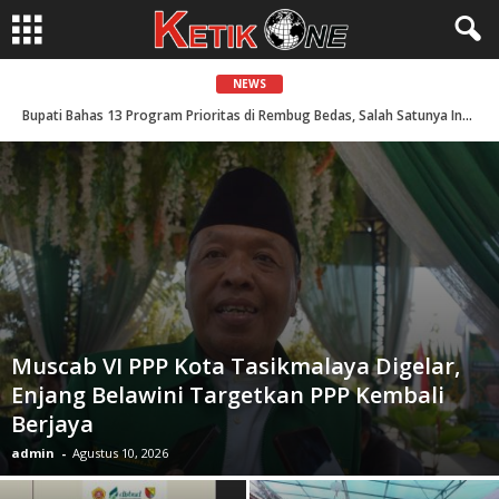
NEWS
Wabup Sahrul,Hadiri Ngaruat Jagat Raga Jeung Rasa Di Desa Panyocokan
Muscab VI PPP Kota Tasikmalaya Digelar,
Enjang Belawini Targetkan PPP Kembali
Berjaya
admin
-
Agustus 10, 2026