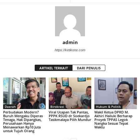
admin
https://ketikone.com
ARTIKEL TERKAIT
DARI PENULIS
Daerah
Birokrasi
Hukum & Politik
Perbudakan Modern?
Viral Ucapan Tak Pantas,
Wakil Ketua DPRD M.
Buruh Mengaku Diperas
PPPK RSUD dr Soekardjo
Akhiri Hailuki Berharap
Tenaga, Hak Dipangkas,
Tasikmalaya Pilih Mundur
Proyek TPPAS Legok
Perusahaan Hanya
Nangka Sesuai Tepat
Menawarkan Rp10 Juta
Waktu
untuk Tujuh Orang