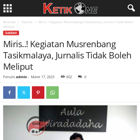
Beranda
Daerah
Miris..! Kegiatan Musrenbang Tasikmalaya, Jurnalis Tidak Boleh
Meliput
DAERAH
Miris..! Kegiatan Musrenbang
Tasikmalaya, Jurnalis Tidak Boleh
Meliput
Penulis
admin
-
Maret 17, 2023
602
0