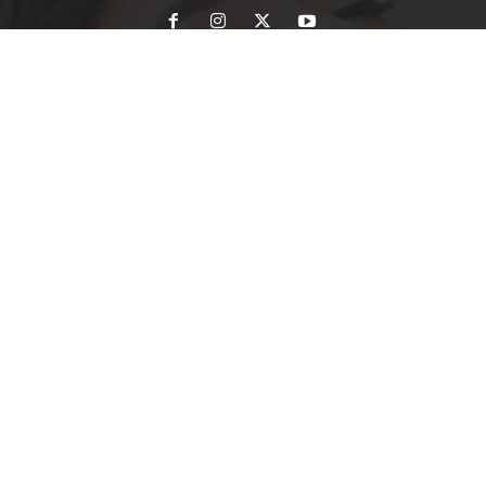
KATEGORI POPULER
1591
Birokrasi
1198
Daerah
1075
Hukum & Politik
860
Ragam Berita
400
Nasional