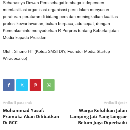
Seharusnya Dewan Pers sebagai lembaga independen
memfasilitasi organisasi-organisasi pers dalam menyusun
peraturan-peraturan di bidang pers dan meningkatkan kualitas
profesi kewartawanan, bukan berpacu, adu cepat, dengan
Kemenkominfo menyodorkan R-Perpres tentang Keberlanjutan
Media kepada Presiden.
Oleh: Sihono HT (Ketua SMSI DIY, Founder Media Startup
Wiradesa.co)
Artikulli paraprak
Artikulli tjetër
Muhammad Yusuf:
Warga Keluhkan Jalan
Pramuka Akan Dilibatkan
Lamping Jati Yang Longsor
Di GCC
Belum Juga Diperbaiki