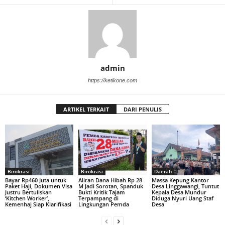
admin
https://ketikone.com
ARTIKEL TERKAIT
DARI PENULIS
Birokrasi
Birokrasi
Daerah
Bayar Rp460 Juta untuk
Aliran Dana Hibah Rp 28
Massa Kepung Kantor
Paket Haji, Dokumen Visa
M Jadi Sorotan, Spanduk
Desa Linggawangi, Tuntut
Justru Bertuliskan
Bukti Kritik Tajam
Kepala Desa Mundur
‘Kitchen Worker’,
Terpampang di
Diduga Nyuri Uang Staf
Kemenhaj Siap Klarifikasi
Lingkungan Pemda
Desa