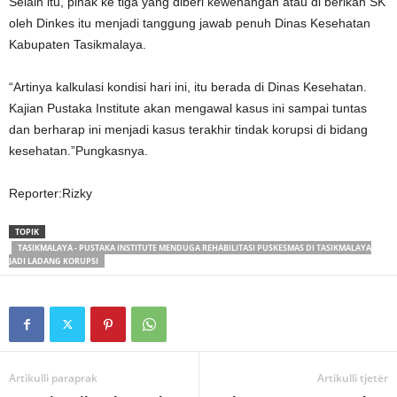
Selain itu, pihak ke tiga yang diberi kewenangan atau di berikan SK
oleh Dinkes itu menjadi tanggung jawab penuh Dinas Kesehatan
Kabupaten Tasikmalaya.
“Artinya kalkulasi kondisi hari ini, itu berada di Dinas Kesehatan.
Kajian Pustaka Institute akan mengawal kasus ini sampai tuntas
dan berharap ini menjadi kasus terakhir tindak korupsi di bidang
kesehatan.”Pungkasnya.
Reporter:Rizky
TOPIK
TASIKMALAYA - PUSTAKA INSTITUTE MENDUGA REHABILITASI PUSKESMAS DI TASIKMALAYA
JADI LADANG KORUPSI
Artikulli paraprak
Artikulli tjetër