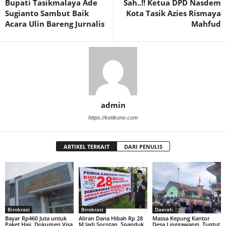
Bupati Tasikmalaya Ade
Sah..!! Ketua DPD Nasdem
Sugianto Sambut Baik
Kota Tasik Azies Rismaya
Acara Ulin Bareng Jurnalis
Mahfud
admin
https://ketikone.com
ARTIKEL TERKAIT
DARI PENULIS
Birokrasi
Birokrasi
Daerah
Bayar Rp460 Juta untuk
Aliran Dana Hibah Rp 28
Massa Kepung Kantor
Paket Haji, Dokumen Visa
M Jadi Sorotan, Spanduk
Desa Linggawangi, Tuntut