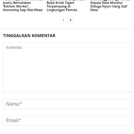
Justru Bertuliskan
Bukti Kritik Tajam
Kepala Desa Mundur
‘Kitchen Worker’,
Terpampang di
Diduga Nyuri Uang Staf
Kemenhaj Siap Klarifikasi
Lingkungan Pemda
Desa
TINGGALKAN KOMENTAR